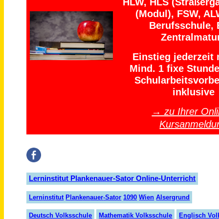
HLW, HLS (Straßerga
(Modul), FSW, AL
Berufsschule, 
Zentralmatu
Einstieg jederzeit
Mind. 1 fixe Stund
Schularbeitsvorbe
inklusive
→ zu Ihrer Onli
Kursanmeldu
Lerninstitut Plankenauer-Sator Online-Unterricht
Lern
insti
tut
Plank
en
auer
-Sator
1090
Wien
Alser
grund
Deutsch Volksschule
Mathematik Volksschule
Englisch Vol