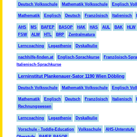
Deutsch Volksschule
Mathematik Volksschule
Englisch Vol
Mathematik
Englisch
Deutsch
Französisch
Italienisch
AHS
MS
BAFEP
BASOP
HAK
HAS
AUL
BAK
HLW
FSW
ALW
HTL
BRP
Zentralmatura
Lerncoaching
Legasthenie
Dyskalkulie
nachhilfe-finden.at
Englisch-Sprachkurse
Französisch-Spr
Italienisch-Sprachkurse
Lerninstitut Plankenauer-Sator 1190 Wien Döbling
Deutsch Volksschule
Mathematik Volksschule
Englisch Vol
Mathematik
Englisch
Deutsch
Französisch
Italienisch
Rechnungswesen
Lerncoaching
Legasthenie
Dyskalkulie
Vorschule - Toddle-Education
Volksschule
AHS-Unterstufe
Oberstufe
BAfEP, BASOP