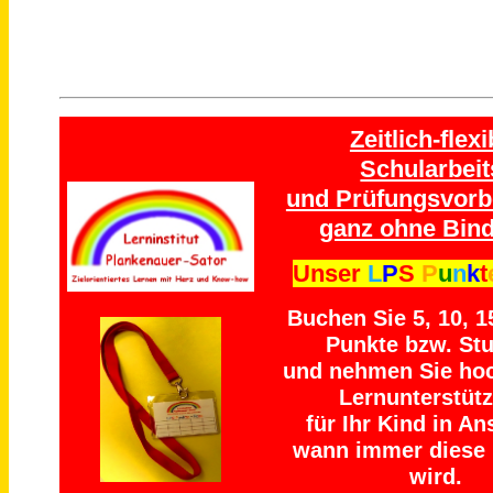
Zeitlich-flexi
Schularbeit
und Prüfungsvorb
ganz ohne Bind
Unser
L
P
S
P
u
n
k
t
Buchen Sie 5, 10, 1
Punkte bzw. St
und nehmen Sie ho
Lernunterstüt
für Ihr Kind in An
wann immer diese 
wird.