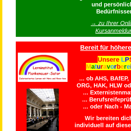
und persönlic
Bedürfnisse
→ zu Ihrer Onli
Kursanmeldu
Bereit für höhere
Unsere
L
P
M
a
t
u
r
a
v
o
r
b
e
r
e
... ob AHS, BAfEP
ORG, HAK, HLW ode
... Externistenmat
... Berufsreifeprü
... oder Nach - Ma
Wir bereiten dich
individuell auf diese