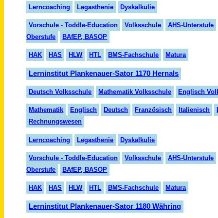
Lern
coaching
Legasthenie
Dyskalkulie
Vorschule - Toddle-Education
Volksschule
AHS-Unterstufe
Oberstufe
BAfEP, BASOP
HAK
HAS
HLW
HTL
BMS-Fachschule
Matura
Lerninstitut Plankenauer-Sator 1170 Hernals
Deutsch Volksschule
Mathematik Volksschule
Englisch Vol
Mathematik
Englisch
Deutsch
Fran
zö
sisch
Italienisch
Rechnungswesen
Lerncoaching
Legasthenie
Dyskalkulie
Vorschule - Toddle-Education
Volksschule
AHS-Unterstufe
Oberstufe
BAfEP, BASOP
HAK
HAS
HLW
HTL
BMS-Fachschule
Matura
Lerninstitut Plankenauer-Sator 1180 Währing