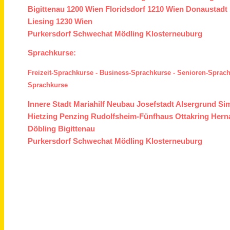
Bigittenau
1200 Wien
Floridsdorf
1210 Wien
Donaustadt
Liesing
1230 Wien
Purkersdorf
Schwechat
Mödling
Klosterneuburg
Sprachkurse:
Freizeit-Sprachkurse
-
Business-Sprachkurse
-
Senioren-Sprac
Sprachkurse
Innere Stadt
Mariahilf
Neubau
Josefstadt
Alsergrund
Si
Hietzing
Penzing
Rudolfsheim-Fünfhaus
Ottakring
Hern
Döbling
Bigittenau
Purkersdorf
Schwechat
Mödling
Klosterneuburg