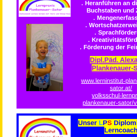
. Heranführen an d
Buchstaben und 
. Mengenerfas
. Wortschatzerwe
. Sprachförde
. Kreativitätsför
. Förderung der Fe
Dipl.Päd. Alex
Plankenauer-S
www.lerninstitut-pla
sator.at/
volksschul-lernpr
plankenauer-sator/v
Unser
L
P
S
Diplom
Lerncoac