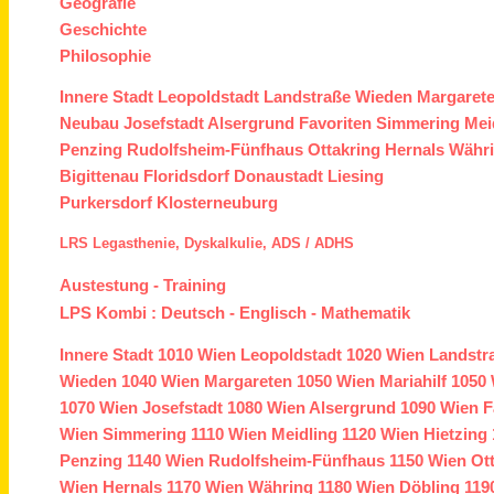
Geografie
Geschichte
Philosophie
Innere Stadt
Leopoldstadt
Landstraße
Wieden
Margaret
Neubau
Josefstadt
Alsergrund
Favoriten
Simmering
Mei
Penzing
Rudolfsheim-Fünfhaus
Ottakring
Hernals
Währ
Bigittenau
Floridsdorf
Donaustadt
Liesing
Purkersdorf
Klosterneuburg
LRS
Legasthenie,
Dyskalkulie,
ADS /
ADHS
Austestung
-
Training
LPS Kombi :
Deutsch
-
Englisch
-
Mathematik
Innere Stadt
1010 Wien
Leopoldstadt
1020 Wien
Landstr
Wieden
1040 Wien
Margareten
1050 Wien
Mariahilf
1050 
1070 Wien
Josefstadt
1080 Wien
Alsergrund
1090 Wien
F
Wien
Simmering
1110 Wien
Meidling
1120 Wien
Hietzing
Penzing
1140 Wien
Rudolfsheim-Fünfhaus
1150 Wien
Ot
Wien
Hernals
1170 Wien
Währing
1180 Wien
Döbling
119