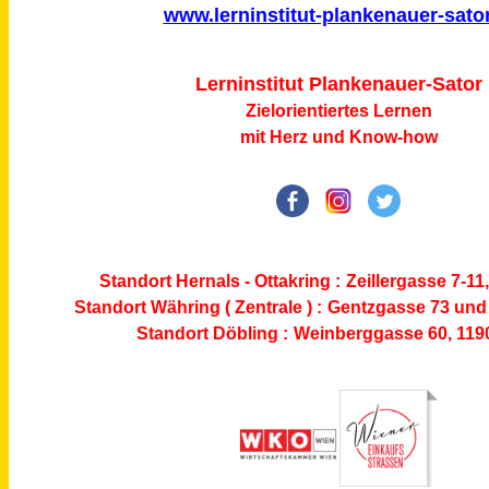
www.lerninstitut-plankenauer-sator
L
e
r
n
i
n
s
t
i
t
u
t
P
l
a
n
k
e
n
a
u
e
r
-
S
ator
Zielorientiertes Lernen
mit Herz und Know-how
Standort Hernals - Ottakring :
Zeillergasse 7-11
Standort Währing ( Zentrale ) :
Gentzgasse 73
und 
Standort Döbling :
Weinberggasse 60, 119