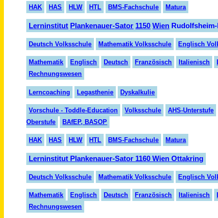
HAK
HAS
HLW
HTL
BMS-Fachschule
Matura
Lern
institut
Planken
auer-
Sator
1150
Wien
Rudolfsheim-
Deutsch Volksschule
Mathematik Volksschule
Englisch Vol
Mathematik
Englisch
Deutsch
Fran
zösisch
Italienisch
Rechnungswesen
Lerncoaching
Legasthenie
Dyskalkulie
Vorschule - Toddle-Education
Volksschule
AHS-Unterstufe
Oberstufe
BAfEP, BASOP
HAK
HAS
HLW
HTL
BMS-Fachschule
Matura
Lerninstitut Plankenauer-Sator 1160 Wien Ottakring
Deutsch Volksschule
Mathematik Volksschule
Englisch Vol
Mathematik
Englisch
Deutsch
Fran
zö
sisch
Italienisch
Rechnungswesen