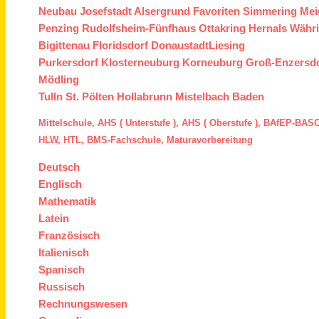
Neubau
Josefstadt
Alsergrund
Favoriten
Simmering
Mei
Penzing
Rudolfsheim-Fünfhaus
Ottakring
Hernals
Währ
Bigittenau
Floridsdorf
Donaustadt
Liesing
Purkersdorf
Klosterneuburg
Korneuburg
Groß-Enzersd
Mödling
Tulln
St. Pölten
Hollabrunn
Mistelbach
Baden
Mittelschule,
AHS ( Unterstufe ),
AHS ( Oberstufe ),
BAfEP
-
BASO
HLW,
HTL,
BMS
-Fachschule,
Maturavorbereitung
Deutsch
Englisch
Mathematik
Latein
Französisch
Italienisch
Spanisch
Russisch
Rechnungswesen