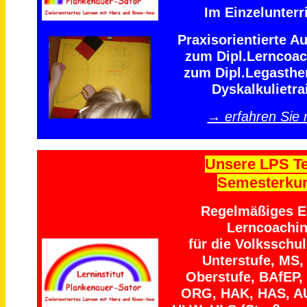
Im Einzelunterri
Praxisorientierte A
zum Dipl.Lerncoa
zum Dipl.Legasthe
Dyskalkulietra
→ erfahren Sie
Unsere LPS T
Semesterku
Regelmäßiges Ei
Lerncoachi
für die Volksschu
Unterstufe, MS,
Oberstufe, BAfEP,
ORG, HAK, HAS, A