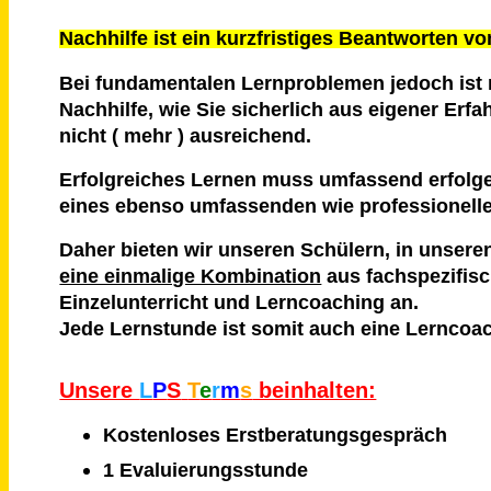
Nachhilfe ist ein kurzfristiges Beantworten v
Bei fundamentalen Lernproblemen jedoch ist 
Nachhilfe, wie Sie sicherlich aus eigener Erf
nicht ( mehr ) ausreichend.
Erfolgreiches Lernen muss umfassend erfolg
eines ebenso umfassenden wie professionell
Daher bieten wir unseren Schülern, in unser
eine einmalige Kombination
aus fachspezifis
Einzelunterricht und Lerncoaching an.
Jede Lernstunde ist somit auch eine Lerncoa
Unsere
L
P
S
T
e
r
m
s
beinhalten:
Kostenloses Erstberatungsgespräch
1 Evaluierungsstunde