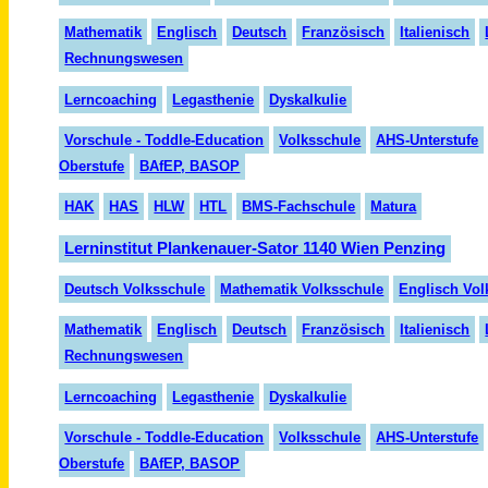
Mathematik
Englisch
Deutsch
Französisch
Italienisch
Rechnungswesen
Lerncoaching
Legasthenie
Dyskalkulie
Vorschule - Toddle-Education
Volksschule
AHS-Unterstufe
Oberstufe
BAfEP, BASOP
HAK
HAS
HLW
HTL
BMS-Fachschule
Matura
Lerninstitut Plankenauer-Sator 1140 Wien Penzing
Deutsch Volksschule
Mathematik Volksschule
Englisch Vol
Mathematik
Englisch
Deutsch
Französisch
Italienisch
Rechnungswesen
Lerncoaching
Legasthenie
Dyskalkulie
Vorschule - Toddle-Education
Volksschule
AHS-Unterstufe
Oberstufe
BAfEP, BASOP