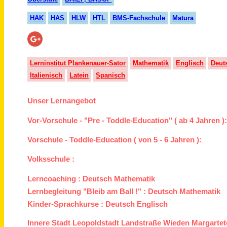
HAK
HAS
HLW
HTL
BMS-Fachschule
Matura
Lerninstitut Plankenauer-Sator
Mathematik
Englisch
Deut
Italienisch
Latein
Spanisch
Unser Lernangebot
Vor-Vorschule - "Pre - Toddle-Education" ( ab 4 Jahren )
Vorschule - Toddle-Education ( von 5 - 6 Jahren ):
Volksschule :
Lerncoaching :
Deutsch
Mathematik
Lernbegleitung "Bleib am Ball !" :
Deutsch
Mathematik
Kinder-Sprachkurse :
Deutsch
Englisch
Innere Stadt
Leopoldstadt
Landstraße
Wieden
Margartet