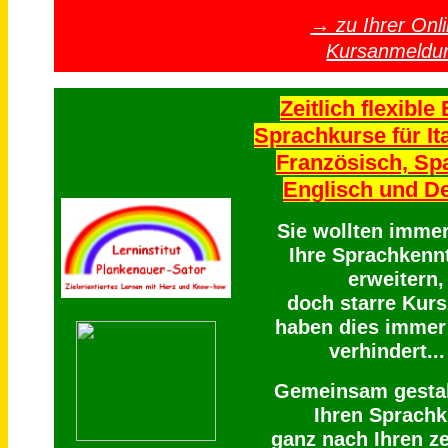
→ zu Ihrer Onli
Kursanmeldu
Zeitlich flexible 
Sprachkurse für Ita
Französisch, Sp
Englisch und D
Sie wollten imme
Ihre Sprachkenn
erweitern,
doch starre Kurs
haben dies immer
verhindert...
Gemeinsam gestal
Ihren Sprachk
ganz nach Ihren ze