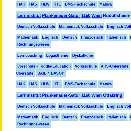
HAK
HAS
HLW
HTL
BMS-Fachschule
Matura
Lern
institut
Planken
auer-
Sator
1150
Wien
Rudolfsheim-
Deutsch Volksschule
Mathematik Volksschule
Englisch Vol
Mathematik
Englisch
Deutsch
Fran
zösisch
Italienisch
Rechnungswesen
Lerncoaching
Legasthenie
Dyskalkulie
Vorschule - Toddle-Education
Volksschule
AHS-Unterstufe
Oberstufe
BAfEP, BASOP
HAK
HAS
HLW
HTL
BMS-Fachschule
Matura
Lerninstitut Plankenauer-Sator 1160 Wien Ottakring
Deutsch Volksschule
Mathematik Volksschule
Englisch Vol
Mathematik
Englisch
Deutsch
Fran
zö
sisch
Italienisch
Rechnungswesen