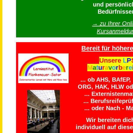
und persönlic
Bedürfnisse
→ zu Ihrer Onli
Kursanmeldu
Bereit für höhere
Unsere
L
P
M
a
t
u
r
a
v
o
r
b
e
r
e
... ob AHS, BAfEP
ORG, HAK, HLW ode
... Externistenmat
... Berufsreifeprü
... oder Nach - Ma
Wir bereiten dich
individuell auf diese