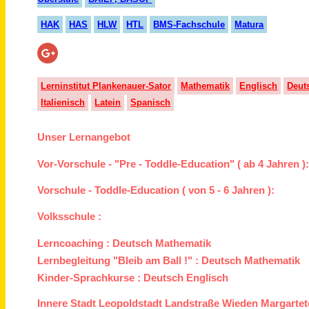
HAK
HAS
HLW
HTL
BMS-Fachschule
Matura
Lerninstitut Plankenauer-Sator
Mathematik
Englisch
Deut
Italienisch
Latein
Spanisch
Unser Lernangebot
Vor-Vorschule - "Pre - Toddle-Education" ( ab 4 Jahren )
Vorschule - Toddle-Education ( von 5 - 6 Jahren ):
Volksschule :
Lerncoaching :
Deutsch
Mathematik
Lernbegleitung "Bleib am Ball !" :
Deutsch
Mathematik
Kinder-Sprachkurse :
Deutsch
Englisch
Innere Stadt
Leopoldstadt
Landstraße
Wieden
Margartet