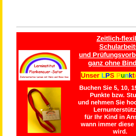
Zeitlich-flexi
Schularbeit
und Prüfungsvorb
ganz ohne Bind
Unser
L
P
S
P
u
n
k
t
Buchen Sie 5, 10, 1
Punkte bzw. St
und nehmen Sie ho
Lernunterstüt
für Ihr Kind in An
wann immer diese 
wird.