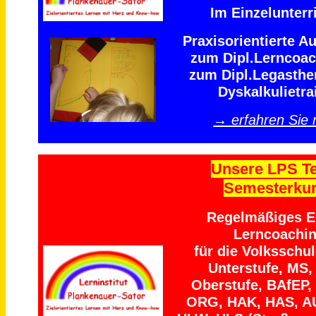
Im Einzelunterri
Praxisorientierte A
zum Dipl.Lerncoa
zum Dipl.Legasthe
Dyskalkulietra
→ erfahren Sie
Unsere LPS T
Semesterku
Regelmäßiges Ei
Lerncoachi
für die Volksschu
Unterstufe, MS,
Oberstufe, BAfEP,
ORG, HAK, HAS, A