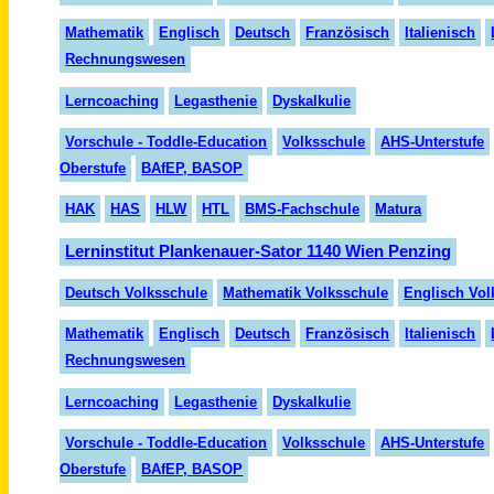
Mathematik
Englisch
Deutsch
Französisch
Italienisch
Rechnungswesen
Lerncoaching
Legasthenie
Dyskalkulie
Vorschule - Toddle-Education
Volksschule
AHS-Unterstufe
Oberstufe
BAfEP, BASOP
HAK
HAS
HLW
HTL
BMS-Fachschule
Matura
Lerninstitut Plankenauer-Sator 1140 Wien Penzing
Deutsch Volksschule
Mathematik Volksschule
Englisch Vol
Mathematik
Englisch
Deutsch
Französisch
Italienisch
Rechnungswesen
Lerncoaching
Legasthenie
Dyskalkulie
Vorschule - Toddle-Education
Volksschule
AHS-Unterstufe
Oberstufe
BAfEP, BASOP