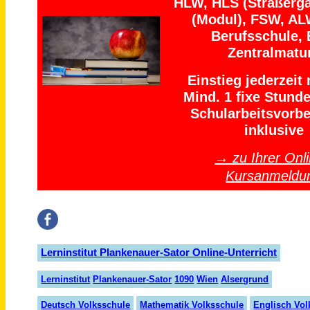
HLW, HLS (Straßerga
(Modul), FSW, AL
Berufsschule, 
Zentralmatu
Einstieg jederzeit
Mind. 1 fixe Stund
Schularbeitsvorbe
inklusive
→ zu Ihrer Onli
Kursanmeldu
Lerninstitut Plankenauer-Sator Online-Unterricht
Lern
insti
tut
Plank
en
auer
-Sator
1090
Wien
Alser
grund
Deutsch Volksschule
Mathematik Volksschule
Englisch Vol