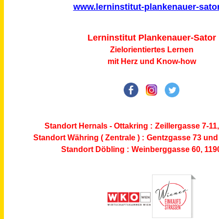
www.lerninstitut-plankenauer-sator
L
e
r
n
i
n
s
t
i
t
u
t
P
l
a
n
k
e
n
a
u
e
r
-
S
ator
Zielorientiertes Lernen
mit Herz und Know-how
Standort Hernals - Ottakring :
Zeillergasse 7-11
Standort Währing ( Zentrale ) :
Gentzgasse 73
und 
Standort Döbling :
Weinberggasse 60, 119