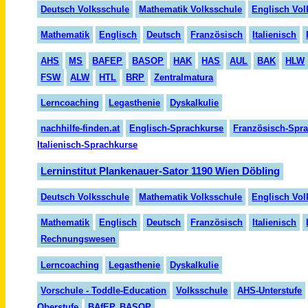
Deutsch Volksschule
Mathematik Volksschule
Englisch Vol
Mathematik
Englisch
Deutsch
Französisch
Italienisch
AHS
MS
BAFEP
BASOP
HAK
HAS
AUL
BAK
HLW
FSW
ALW
HTL
BRP
Zentralmatura
Lerncoaching
Legasthenie
Dyskalkulie
nachhilfe-finden.at
Englisch-Sprachkurse
Französisch-Spr
Italienisch-Sprachkurse
Lerninstitut Plankenauer-Sator 1190 Wien Döbling
Deutsch Volksschule
Mathematik Volksschule
Englisch Vol
Mathematik
Englisch
Deutsch
Französisch
Italienisch
Rechnungswesen
Lerncoaching
Legasthenie
Dyskalkulie
Vorschule - Toddle-Education
Volksschule
AHS-Unterstufe
Oberstufe
BAfEP, BASOP