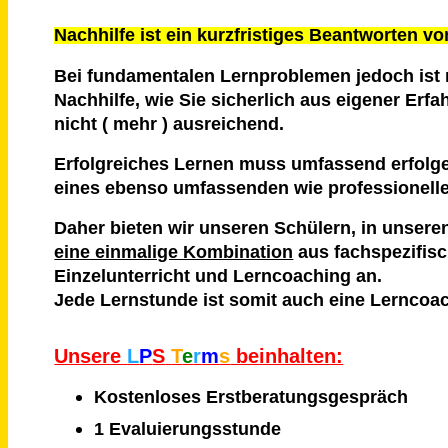
Nachhilfe ist ein kurzfristiges Beantworten v
Bei fundamentalen Lernproblemen jedoch ist 
Nachhilfe, wie Sie sicherlich aus eigener Erf
nicht ( mehr ) ausreichend.
Erfolgreiches Lernen muss umfassend erfolg
eines ebenso umfassenden wie professionell
Daher bieten wir unseren Schülern, in unser
eine einmalige Kombination
aus fachspezifis
Einzelunterricht und Lerncoaching an.
Jede Lernstunde ist somit auch eine Lerncoa
Unsere
L
P
S
T
e
r
m
s
beinhalten:
Kostenloses Erstberatungsgespräch
1 Evaluierungsstunde