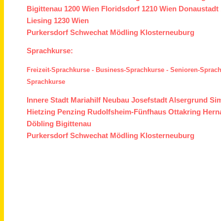
Bigittenau
1200 Wien
Floridsdorf
1210 Wien
Donaustadt
Liesing
1230 Wien
Purkersdorf
Schwechat
Mödling
Klosterneuburg
Sprachkurse:
Freizeit-Sprachkurse
-
Business-Sprachkurse
-
Senioren-Sprac
Sprachkurse
Innere Stadt
Mariahilf
Neubau
Josefstadt
Alsergrund
Si
Hietzing
Penzing
Rudolfsheim-Fünfhaus
Ottakring
Hern
Döbling
Bigittenau
Purkersdorf
Schwechat
Mödling
Klosterneuburg