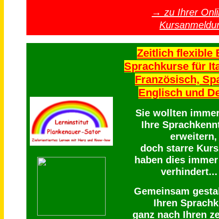
→ zu Ihrer Onli
Kursanmeldu
Zeitlich flexible 
Sprachkurse für Ita
Französisch, Sp
Englisch und D
Sie wollten imme
Ihre Sprachkenn
erweitern,
doch starre Kurs
haben dies immer
verhindert...
Gemeinsam gestal
Ihren Sprachk
ganz nach Ihren ze