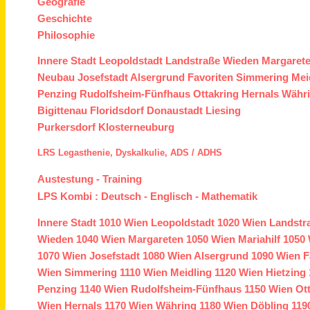
Geografie
Geschichte
Philosophie
Innere Stadt
Leopoldstadt
Landstraße
Wieden
Margaret
Neubau
Josefstadt
Alsergrund
Favoriten
Simmering
Mei
Penzing
Rudolfsheim-Fünfhaus
Ottakring
Hernals
Währ
Bigittenau
Floridsdorf
Donaustadt
Liesing
Purkersdorf
Klosterneuburg
LRS
Legasthenie,
Dyskalkulie,
ADS /
ADHS
Austestung
-
Training
LPS Kombi :
Deutsch
-
Englisch
-
Mathematik
Innere Stadt
1010 Wien
Leopoldstadt
1020 Wien
Landstr
Wieden
1040 Wien
Margareten
1050 Wien
Mariahilf
1050 
1070 Wien
Josefstadt
1080 Wien
Alsergrund
1090 Wien
F
Wien
Simmering
1110 Wien
Meidling
1120 Wien
Hietzing
Penzing
1140 Wien
Rudolfsheim-Fünfhaus
1150 Wien
Ot
Wien
Hernals
1170 Wien
Währing
1180 Wien
Döbling
119