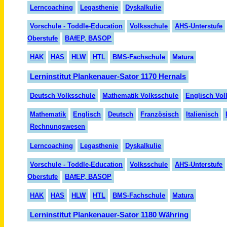
Lern
coaching
Legasthenie
Dyskalkulie
Vorschule - Toddle-Education
Volksschule
AHS-Unterstufe
Oberstufe
BAfEP, BASOP
HAK
HAS
HLW
HTL
BMS-Fachschule
Matura
Lerninstitut Plankenauer-Sator 1170 Hernals
Deutsch Volksschule
Mathematik Volksschule
Englisch Vol
Mathematik
Englisch
Deutsch
Fran
zö
sisch
Italienisch
Rechnungswesen
Lerncoaching
Legasthenie
Dyskalkulie
Vorschule - Toddle-Education
Volksschule
AHS-Unterstufe
Oberstufe
BAfEP, BASOP
HAK
HAS
HLW
HTL
BMS-Fachschule
Matura
Lerninstitut Plankenauer-Sator 1180 Währing