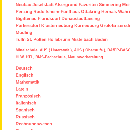
Neubau
Josefstadt
Alsergrund
Favoriten
Simmering
Mei
Penzing
Rudolfsheim-Fünfhaus
Ottakring
Hernals
Währ
Bigittenau
Floridsdorf
Donaustadt
Liesing
Purkersdorf
Klosterneuburg
Korneuburg
Groß-Enzersd
Mödling
Tulln
St. Pölten
Hollabrunn
Mistelbach
Baden
Mittelschule,
AHS ( Unterstufe ),
AHS ( Oberstufe ),
BAfEP
-
BASO
HLW,
HTL,
BMS
-Fachschule,
Maturavorbereitung
Deutsch
Englisch
Mathematik
Latein
Französisch
Italienisch
Spanisch
Russisch
Rechnungswesen