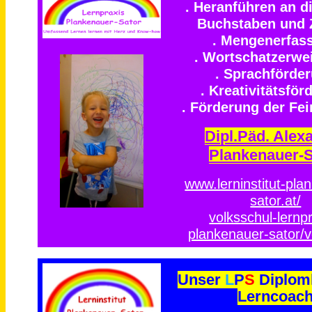
. Heranführen an d
Buchstaben und 
. Mengenerfas
. Wortschatzerwe
. Sprachförde
. Kreativitätsför
. Förderung der Fe
Dipl.Päd. Alex
Plankenauer-S
www.lerninstitut-pla
sator.at/
volksschul-lernpr
plankenauer-sator/v
Unser
L
P
S
Diplom
Lerncoac